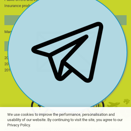
Insurance products of partner insurance companies
MANAGER PAGE
Manager page
Publications
For students
NEWS
2013 y.
2014 y.
2015 y.
2022 y.
2023 y.
2024 y.
2016 y.
2017 y.
2018 y.
2025 y.
2026 y.
2019 р.
2020 y.
2021 y.
We use cookies to improve the performance, personalisation and
usability of our website. By continuing to visit the site, you agree to our
Privacy Policy.
Account number UA603220010000026506001090518 in JSC Universal