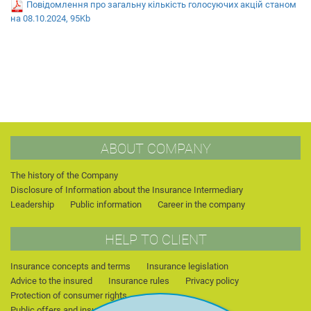
Повідомлення про загальну кількість голосуючих акцій станом
на 08.10.2024, 95Kb
ABOUT COMPANY
The history of the Company
Disclosure of Information about the Insurance Intermediary
Leadership
Public information
Career in the company
HELP TO CLIENT
Insurance concepts and terms
Insurance legislation
Advice to the insured
Insurance rules
Privacy policy
Protection of consumer rights
Public offers and insurance products (archive)