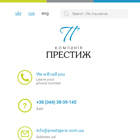
ukr
rus
eng
We will call you
Leave your
phone number
+38 (044) 38-39-145
Ask!
info@prestige-ic.com.ua
Address us!