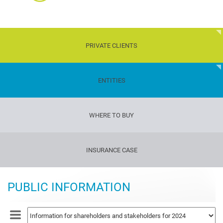
PRIVATE CLIENTS
Children
ENTITIES
Transport
WHERE TO BUY
Property
Travelers'
INSURANCE CASE
insurance
Gun
insurance
PUBLIC INFORMATION
Life
and
health
insurance
Dog