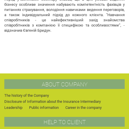
бізнесу особливе значення набувають компетентність фахівців у
питаннях страхування, володіння навичками ведення переговорів,
а також індивідуальний підхід до кожного клієнта. "Навчання
співробітників - це найефективніший захід знайомства
співробітників з компанією її специфікою та особливостями”, -
відзначив Євгеній Бридун.
ABOUT COMPANY
The history of the Company
Disclosure of Information about the Insurance Intermediary
Leadership
Public information
Career in the company
HELP TO CLIENT