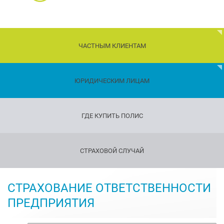
ЧАСТНЫМ КЛИЕНТАМ
Дети
ЮРИДИЧЕСКИМ ЛИЦАМ
Транспорт
ГДЕ КУПИТЬ ПОЛИС
Имущество
Страхование
СТРАХОВОЙ СЛУЧАЙ
путешествующих
Страхование
оружия
СТРАХОВАНИЕ ОТВЕТСТВЕННОСТИ
Страхование
ПРЕДПРИЯТИЯ
жизни
и
здоровья
Страхование