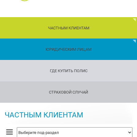
ЧАСТНЫМ КЛИЕНТАМ
Дети
ЮРИДИЧЕСКИМ ЛИЦАМ
Транспорт
ГДЕ КУПИТЬ ПОЛИС
Имущество
Страхование
СТРАХОВОЙ СЛУЧАЙ
путешествующих
Страхование
оружия
ЧАСТНЫМ КЛИЕНТАМ
Страхование
жизни
и
здоровья
Страхование