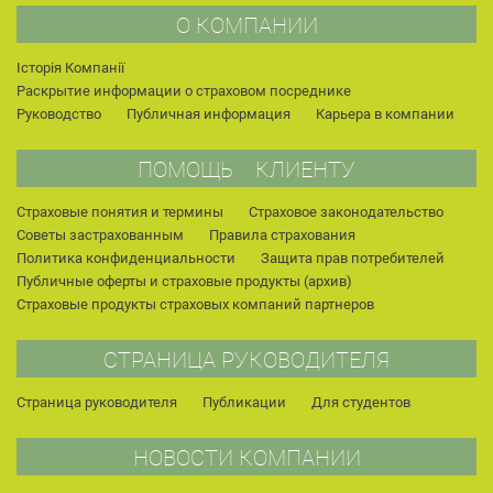
О КОМПАНИИ
Історія Компанії
Раскрытие информации о страховом посреднике
Руководство
Публичная информация
Карьера в компании
ПОМОЩЬ КЛИЕНТУ
Страховые понятия и термины
Страховое законодательство
Советы застрахованным
Правила страхования
Политика конфиденциальности
Защита прав потребителей
Публичные оферты и страховые продукты (архив)
Страховые продукты страховых компаний партнеров
СТРАНИЦА РУКОВОДИТЕЛЯ
Страница руководителя
Публикации
Для студентов
НОВОСТИ КОМПАНИИ