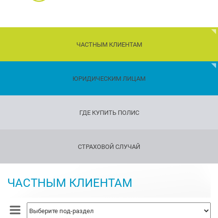
ЧАСТНЫМ КЛИЕНТАМ
Дети
ЮРИДИЧЕСКИМ ЛИЦАМ
Транспорт
ГДЕ КУПИТЬ ПОЛИС
Имущество
Страхование
СТРАХОВОЙ СЛУЧАЙ
путешествующих
Страхование
оружия
ЧАСТНЫМ КЛИЕНТАМ
Страхование
жизни
и
здоровья
Страхование