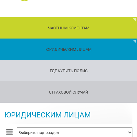
ЧАСТНЫМ КЛИЕНТАМ
Дети
ЮРИДИЧЕСКИМ ЛИЦАМ
Транспорт
ГДЕ КУПИТЬ ПОЛИС
Имущество
Страхование
СТРАХОВОЙ СЛУЧАЙ
путешествующих
Страхование
оружия
ЮРИДИЧЕСКИМ ЛИЦАМ
Страхование
жизни
и
здоровья
Страхование