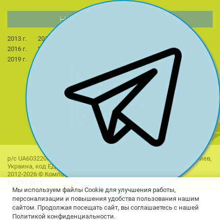
НОВОСТИ КОМПАНИИ
2013 г.
2014 г.
2015 г.
2022 г.
2023 г.
2024 г.
2016 г.
2017 г.
2018 г.
2025 г.
2026 г.
2019 г.
2020 г.
2021 г.
р/с UA603220010000026506001090518 в АО "Универсал банк", г. Киев,
Украина, код ЕДРПОУ 38272117
2012-2026 © Компания "ПРЕСТИЖ". Все права защищены.
Карта сайта.
Мы используем файлы Cookie для улучшения работы,
персонализации и повышения удобства пользования нашим
сайтом. Продолжая посещать сайт, вы соглашаетесь с нашей
Политикой конфиденциальности.