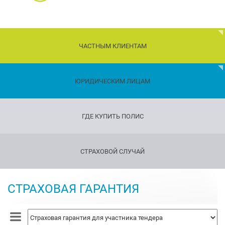
ЧАСТНЫМ КЛИЕНТАМ
Дети
ЮРИДИЧЕСКИМ ЛИЦАМ
Транспорт
ГДЕ КУПИТЬ ПОЛИС
Имущество
Страхование
СТРАХОВОЙ СЛУЧАЙ
путешествующих
Страхование
оружия
СТРАХОВАЯ ГАРАНТИЯ
Страхование
жизни
и
здоровья
Страхование