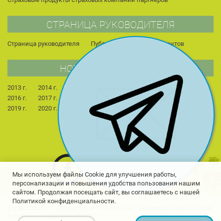
СТРАНИЦА РУКОВОДИТЕЛЯ
Страница руководителя
Публикации
Для студентов
НОВОСТИ КОМПАНИИ
2013 г.
2014 г.
2015 г.
2022 г.
2023 г.
2024 г.
2016 г.
2017 г.
2018 г.
2025 г.
2026 г.
2019 г.
2020 г.
2021 г.
Мы используем файлы Cookie для улучшения работы,
персонализации и повышения удобства пользования нашим
сайтом. Продолжая посещать сайт, вы соглашаетесь с нашей
Политикой конфиденциальности.
р/с UA603220010000026506001090518 в АО "Универсал банк", г. Киев,
Украина, код ЕДРПОУ 38272117