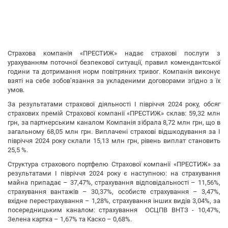
Страхова компанія «ПРЕСТИЖ» надає страхові послуги з
урахуванням поточної безпекової ситуації, правил комендантської
години та дотримання норм повітряних тривог. Компанія виконує
взяті на себе зобов’язання за укладеними договорами згідно з їх
умов.
За результатами страхової діяльності І півріччя 2024 року, обсяг
страхових премій Страхової компанії «ПРЕСТИЖ» склав: 59,32 млн
грн, за партнерським каналом Компанія зібрала 8,72 млн грн, що в
загальному 68,05 млн грн. Виплачені страхові відшкодування за І
півріччя 2024 року склали 15,13 млн грн, рівень виплат становить
25,5 %.
Структура страхового портфелю Страхової компанії «ПРЕСТИЖ» за
результатами І півріччя 2024 року є наступною: на страхування
майна припадає – 37,47%, страхування відповідальності – 11,56%,
страхування вантажів – 30,37%, особисте страхування – 3,47%,
вхідне перестрахування – 1,28%, страхування інших видів 3,04%, за
посередницьким каналом: страхування ОСЦПВ ВНТЗ - 10,47%,
Зелена картка – 1,67% та Каско – 0,68%.