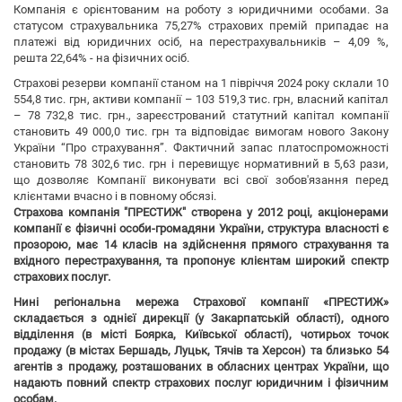
Компанія є орієнтованим на роботу з юридичними особами. За
статусом страхувальника 75,27% страхових премій припадає на
платежі від юридичних осіб, на перестрахувальників – 4,09 %,
решта 22,64% - на фізичних осіб.
Страхові резерви компанії станом на 1 півріччя 2024 року склали 10
554,8 тис. грн, активи компанії – 103 519,3 тис. грн, власний капітал
– 78 732,8 тис. грн., зареєстрований статутний капітал компанії
становить 49 000,0 тис. грн та відповідає вимогам нового Закону
України “Про страхування”. Фактичний запас платоспроможності
становить 78 302,6 тис. грн і перевищує нормативний в 5,63 рази,
що дозволяє Компанії виконувати всі свої зобов'язання перед
клієнтами вчасно і в повному обсязі.
Страхова компанія "ПРЕСТИЖ" створена у 2012 році, акціонерами
компанії є фізичні особи-громадяни України, структура власності є
прозорою, має 14 класів на здійснення прямого страхування та
вхідного перестрахування, та пропонує клієнтам широкий спектр
страхових послуг.
Нині регіональна мережа Страхової компанії «ПРЕСТИЖ»
складається з однієї дирекції (у Закарпатській області), одного
відділення (в місті Боярка, Київської області), чотирьох точок
продажу (в містах Бершадь, Луцьк, Тячів та Херсон) та близько 54
агентів з продажу, розташованих в обласних центрах України, що
надають повний спектр страхових послуг юридичним і фізичним
особам.