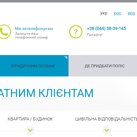
укр
рос
eng
Ми зателефонуємо
+38 (044) 38-39-145
Залиште ваш
Питайте!
телефонний номер
ЮРИДИЧНИМ ОСОБАМ
ДЕ ПРИДБАТИ ПОЛІС
Страхування
Страхування
Страхуванн
Ст
ть
Майно
Транспорт
Вантажі
С/Г ризики
АТНИМ КЛІЄНТАМ
подорожуючих
зброї
життя та
гар
здоров'я
КВАРТИРА / БУДИНОК
ЦИВІЛЬНА ВІДПОВІДАЛЬНІСТ