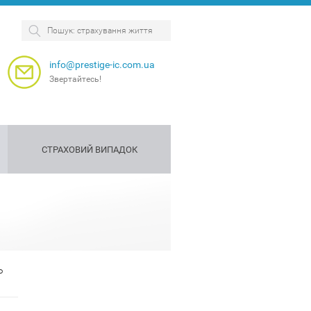
info@prestige-ic.com.ua
Звертайтесь!
СТРАХОВИЙ ВИПАДОК
я
рахова
Страхування
Страхування
антія
собак
персоналу
Ь