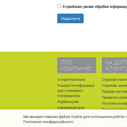
Я приймаю умови обробки інформації
Надіслати
ПРО
НА ДОП
КОМПАНІЮ
КЛІЄНТ
Історія Компанії
Страхові понят
Розкриття інформації
Страхове зако
про страхового
Поради застр
посередника
Правила стра
Керівництво
Політика конф
Інформація для
Захист прав с
акціонерів та
Публічні оферт
Ми використовуємо файли Cookie для поліпшення роботи, 
стейкхолдерів
продукти (архі
Політикою конфіденційності.
Кар'єра у компанії
Страхові прод