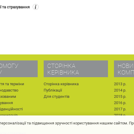
 та страхування
ОМОГУ
СТОРІНКА
НОВИ
У
КЕРІВНИКА
КОМП
тя та терміни
Сторінка керівника
2013 р.
нодавство
Публікації
2014 р.
ахованим
Для студентів
2015 р.
хування
2016 р.
іденційності
2017 р.
поживачів
2018 р.
и та страхові
2019 р.
персоналізації та підвищення зручності користування нашим сайтом. Пр
в)
укти страхових