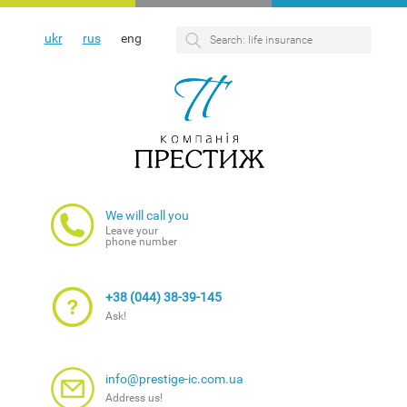
ukr
rus
eng
We will call you
Leave your
phone number
+38 (044) 38-39-145
Ask!
info@prestige-ic.com.ua
Address us!