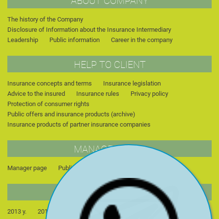
ABOUT COMPANY
The history of the Company
Disclosure of Information about the Insurance Intermediary
Leadership
Public information
Career in the company
HELP TO CLIENT
Insurance concepts and terms
Insurance legislation
Advice to the insured
Insurance rules
Privacy policy
Protection of consumer rights
Public offers and insurance products (archive)
Insurance products of partner insurance companies
MANAGER PAGE
Manager page
Publications
For students
NEWS
2013 y.
2014 y.
2015 y.
2022 y.
2023 y.
2024 y.