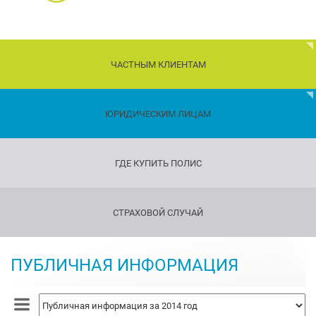
ЧАСТНЫМ КЛИЕНТАМ
Дети
ЮРИДИЧЕСКИМ ЛИЦАМ
Транспорт
ГДЕ КУПИТЬ ПОЛИС
Имущество
Страхование
СТРАХОВОЙ СЛУЧАЙ
путешествующих
Страхование
оружия
ПУБЛИЧНАЯ ИНФОРМАЦИЯ
Страхование
жизни
и
здоровья
Страхование