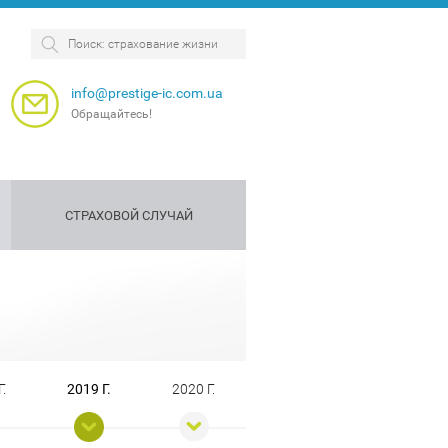
info@prestige-ic.com.ua
Обращайтесь!
СТРАХОВОЙ СЛУЧАЙ
ование
траховая
Страхование
Страхование
 и
арантия
собак
персонала
вья
Г.
2019 Г.
2020 Г.