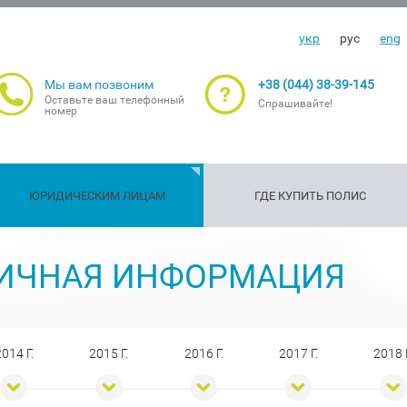
укр
рус
eng
Мы вам позвоним
+38 (044) 38-39-145
Оставьте ваш телефонный
Спрашивайте!
номер
ЮРИДИЧЕСКИМ ЛИЦАМ
ГДЕ КУПИТЬ ПОЛИС
Страхование
Страхование
Страх
С
нность
Имущество
Транспорт
Грузы
С/Х риски
ИЧНАЯ ИНФОРМАЦИЯ
путешествующих
оружия
жизни
г
здоро
014 Г.
2015 Г.
2016 Г.
2017 Г.
2018 