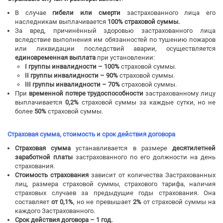
В случае
гибели или смерти
застрахованного лица его
наследникам выплачивается
100% страховой суммы.
За вред, причинённый здоровью застрахованного лица
вследствие выполнения им обязанностей по тушению пожаров
или ликвидации последствий аварии, осуществляется
единовременная выплата
при установлении:
I группы инвалидности – 100%
страховой суммы.
II группы инвалидности – 90%
страховой суммы.
III группы инвалидности – 70%
страховой суммы.
При
временной потере трудоспособности
застрахованному лицу
выплачивается
0,2%
страховой суммы за каждые сутки, но не
более
50%
страховой суммы.
Страховая сумма, стоимость и срок действия договора
Страховая сумма
устанавливается в размере
десятилетней
заработной платы
застрахованного по его должности на день
страхования.
Стоимость страхования
зависит от количества Застрахованных
лиц, размера страховой суммы, страхового тарифа, наличия
страховых случаев за предыдущие годы страхования. Она
составляет
от 0,1%
, но не превышает
2%
от страховой суммы на
каждого Застрахованного.
Срок действия договора – 1 год.