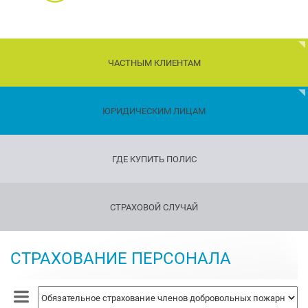
ЧАСТНЫМ КЛИЕНТАМ
Дети
ЮРИДИЧЕСКИМ ЛИЦАМ
Транспорт
ГДЕ КУПИТЬ ПОЛИС
Имущество
Страхование
СТРАХОВОЙ СЛУЧАЙ
путешествующих
Страхование
оружия
СТРАХОВАНИЕ ПЕРСОНАЛА
Страхование
жизни
и
здоровья
Страхование