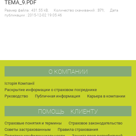
TEMA_9.PDF
371
Размер файла : 431.55 kB; Количество скачиваний :
; Дата
публикации : 2015-12-02 19:05:46
О КОМПАНИИ
Історія Компанії
Раскрытие информации о страховом посреднике
Руководство
Публичная информация
Карьера в компании
ПОМОЩЬ КЛИЕНТУ
Страховые понятия и термины
Страховое законодательство
Советы застрахованным
Правила страхования
Политика конфиденциальности
Защита прав потребителей