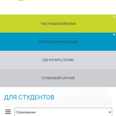
ЧАСТНЫМ КЛИЕНТАМ
Дети
ЮРИДИЧЕСКИМ ЛИЦАМ
Транспорт
ГДЕ КУПИТЬ ПОЛИС
Имущество
Страхование
СТРАХОВОЙ СЛУЧАЙ
путешествующих
Страхование
оружия
ДЛЯ СТУДЕНТОВ
Страхование
жизни
и
здоровья
Страхование