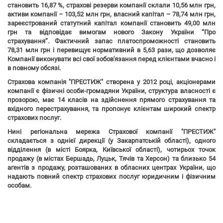
становить 16,87 %, страхові резерви компанії склали 10,56 млн грн,
активи компанії – 103,52 млн грн, власний капітал – 78,74 млн грн,
зареєстрований статутний капітал компанії становить 49,00 млн
грн та відповідає вимогам нового Закону України “Про
страхування”. Фактичний запас платоспроможності становить
78,31 млн грн і перевищує нормативний в 5,63 рази, що дозволяє
Компанії виконувати всі свої зобов'язання перед клієнтами вчасно і
в повному обсязі.
Страхова компанія
"ПРЕСТИЖ" створена у 2012 році, акціонерами
компанії є фізичні особи-громадяни України, структура власності є
прозорою, має 14 класів на здійснення прямого страхування та
вхідного перестрахування, та пропонує клієнтам широкий спектр
страхових послуг.
Нині регіональна мережа Страхової компанії
"ПРЕСТИЖ"
складається з однієї дирекції (у Закарпатській області), одного
відділення (в місті Боярка, Київської області), чотирьох точок
продажу (в містах Бершадь, Луцьк, Тячів та Херсон) та близько 54
агентів з продажу, розташованих в обласних центрах України, що
надають повний спектр страхових послуг юридичним і фізичним
особам.