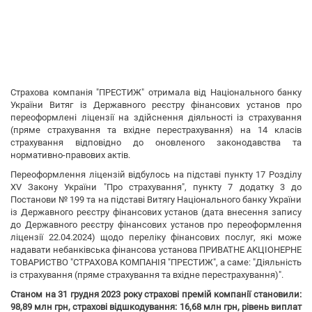
Страхова компанія "ПРЕСТИЖ" отримала від Національного банку
України Витяг із Державного реєстру фінансових установ про
переоформлені ліцензії на здійснення діяльності із страхування
(пряме страхування та вхідне перестрахування) на 14 класів
страхування відповідно до оновленого законодавства та
нормативно-правових актів.
Переоформлення ліцензій відбулось на підставі пункту 17 Розділу
XV Закону України "Про страхування", пункту 7 додатку 3 до
Постанови № 199 та на підставі Витягу Національного банку України
із Державного реєстру фінансових установ (дата внесення запису
до Державного реєстру фінансових установ про переоформлення
ліцензії 22.04.2024) щодо переліку фінансових послуг, які може
надавати небанківська фінансова установа ПРИВАТНЕ АКЦІОНЕРНЕ
ТОВАРИСТВО "СТРАХОВА КОМПАНІЯ "ПРЕСТИЖ", а саме: "Діяльність
із страхування (пряме страхування та вхідне перестрахування)".
Станом на 31 грудня 2023 року страхові премій компанії становили:
98,89 млн грн, страхові відшкодування: 16,68 млн грн, рівень виплат