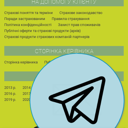
НА ДОПОМОГУ КЛІЄНТУ
Страхові поняття та терміни
Страхове законодавство
Поради застрахованим
Правила страхування
Політика конфіденційності
Захист прав споживачів
Публічні оферти та страхові продукти (архів)
Страхові продукти страхових компаній партнерів
СТОРІНКА КЕРІВНИКА
Сторінка керівника
Публікації
Для студентів
НОВИНИ КОМПАНІЇ
2013 р.
2014 р.
2015 р.
2022 р.
2023 р.
2024 р.
2016 р.
2017 р.
2018 р.
2025 р.
2026 р.
2019 р.
2020 р.
2021 р.