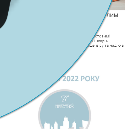
ПРИВІТАННЯ ГОЛОВИ ПРАВЛІННЯ ІЗ СВІТЛИМ
ВОСКРЕСІННЯМ ХРИСТОВИМ!
2023-04-14
Сердечно вітаю вас із світлим Воскресінням Христовим!
Великодні свята пам’ятні кожному з дитинства і несуть
потужний струмінь радості, сподівань на краще, віру та надію в
світле майбутнє.
...