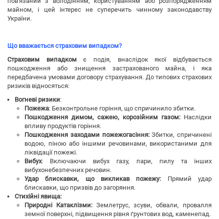
пов'язаний з володінням, користуванням або розпорядженням
майном, і цей інтерес не суперечить чинному законодавству
України.
Що вважається страховим випадком?
Страховим випадком
є подія, внаслідок якої відбувається
пошкодження або знищення застрахованого майна, і яка
передбачена умовами договору страхування. До типових страхових
ризиків відносяться:
Вогневі ризики
:
Пожежа
: Безконтрольне горіння, що спричинило збитки.
Пошкодження димом, сажею, корозійним газом:
Наслідки
впливу продуктів горіння.
Пошкодження заходами пожежогасіння:
Збитки, спричинені
водою, піною або іншими речовинами, використаними для
ліквідації пожежі.
Вибух
: Включаючи вибух газу, пари, пилу та інших
вибухонебезпечних речовин.
Удар блискавки, що викликав пожежу:
Прямий удар
блискавки, що призвів до загоряння.
Стихійні явища:
Природні Катаклізми:
Землетрус, зсуви, обвали, провалля
земної поверхні, підвищення рівня ґрунтових вод, каменепад.