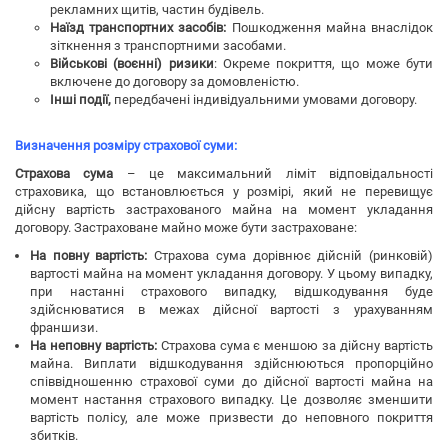
рекламних щитів, частин будівель.
Наїзд транспортних засобів:
Пошкодження майна внаслідок
зіткнення з транспортними засобами.
Військові (воєнні) ризики
: Окреме покриття, що може бути
включене до договору за домовленістю.
Інші події,
передбачені індивідуальними умовами договору.
Визначення розміру страхової суми:
Страхова сума
– це максимальний ліміт відповідальності
страховика, що встановлюється у розмірі, який не перевищує
дійсну вартість застрахованого майна на момент укладання
договору. Застраховане майно може бути застраховане:
На повну вартість:
Страхова сума дорівнює дійсній (ринковій)
вартості майна на момент укладання договору. У цьому випадку,
при настанні страхового випадку, відшкодування буде
здійснюватися в межах дійсної вартості з урахуванням
франшизи.
На неповну вартість:
Страхова сума є меншою за дійсну вартість
майна. Виплати відшкодування здійснюються пропорційно
співвідношенню страхової суми до дійсної вартості майна на
момент настання страхового випадку. Це дозволяє зменшити
вартість полісу, але може призвести до неповного покриття
збитків.