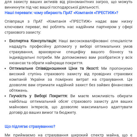
для захисту ваших активів від різноманітних загроз, що можуть
виникнути під час вашої господарської діяльності.
Наші переваги: чому обирають ПрАТ «Компанія «ПРЕСТИЖ»?
Співпраця з ПрАТ «Компанія «ПРЕСТИЖ» надає вам низку
ключових переваг, які роблять нас надійним партнером у сфері
страхового захисту:
Експертна Консультація:
Наші висококваліфіковані спеціалісти
нададуть професійну допомогу у виборі оптимальних умов
страхування, враховуючи специфіку вашого бізнесу та
індивідуальні потреби. Ми допоможемо вам розібратися у всіх
нюансах та обрати найкраще покриття.
Оптимальне Співвідношення Ціни та Якості:
Ми пропонуємо
високий ступінь страхового захисту від провідних страхових
компаній України за помірних витрат на страхування. Це
дозволяє вам отримати надійний захист без зайвих фінансових
обтяжень.
Гнучкість у Виборі Покриття:
Ви маєте можливість обирати
найбільш оптимальний обсяг страхового захисту для ваших
майнових інтересів, що дозволяє максимально адаптувати
договір до ваших вимог та бюджету.
Що підлягає страхуванню?
Ми приймаємо на страхування широкий спектр майна, що є