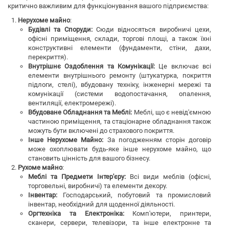
критично важливим для функціонування вашого підприємства:
Нерухоме майно
:
Будівлі та Споруди:
Сюди відносяться виробничі цехи,
офісні приміщення, склади, торгові площі, а також їхні
конструктивні елементи (фундаменти, стіни, дахи,
перекриття).
Внутрішнє Оздоблення та Комунікації:
Це включає всі
елементи внутрішнього ремонту (штукатурка, покриття
підлоги, стелі), вбудовану техніку, інженерні мережі та
комунікації (системи водопостачання, опалення,
вентиляції, електромережі).
Вбудоване Обладнання та Меблі:
Меблі, що є невід'ємною
частиною приміщення, та стаціонарне обладнання також
можуть бути включені до страхового покриття.
Інше Нерухоме Майно:
За погодженням сторін договір
може охоплювати будь-яке інше нерухоме майно, що
становить цінність для вашого бізнесу.
Рухоме майно
:
Меблі та Предмети Інтер'єру:
Всі види меблів (офісні,
торговельні, виробничі) та елементи декору.
Інвентар:
Господарський, побутовий та промисловий
інвентар, необхідний для щоденної діяльності.
Оргтехніка та Електроніка:
Комп'ютери, принтери,
сканери, сервери, телевізори, та інше електронне та