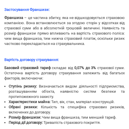
Застосування Франшизи:
Франшиза
– це частина збитку, яка не відшкодовується страховою
компанією. Вона встановлюється за згодою сторін у відсотках від
страхової суми або в абсолютній грошовій величині. Наявність та
розмір франшизи прямо впливають на вартість страхового поліса:
чим вища франшиза, тим нижча страховий платіж, оскільки ризик
частково перекладається на страхувальника.
Вартість договору страхування:
Базовий страховий тариф
складає від
0,07% до 3%
страхової суми.
Остаточна вартість договору страхування залежить від багатьох
факторів, включаючи:
Ступінь ризику:
Визначається видом діяльності підприємства,
розташуванням об'єкта, наявністю систем безпеки та
протипожежного захисту.
Характеристики майна:
Тип, вік, стан, матеріал конструкцій.
Обрані ризики:
Кількість та специфіка страхових ризиків,
включених до договору.
Розмір франшизи:
Чим вища франшиза, тим менший тариф.
Період дії договору:
Тривалість страхового покриття.