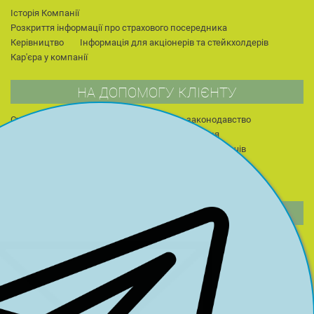
Історія Компанії
Розкриття інформації про страхового посередника
Керівництво
Інформація для акціонерів та стейкхолдерів
Кар'єра у компанії
НА ДОПОМОГУ КЛІЄНТУ
Страхові поняття та терміни
Страхове законодавство
Поради застрахованим
Правила страхування
Політика конфіденційності
Захист прав споживачів
Публічні оферти та страхові продукти (архів)
Страхові продукти страхових компаній партнерів
СТОРІНКА КЕРІВНИКА
Сторінка керівника
Публікації
Для студентів
НОВИНИ КОМПАНІЇ
2013 р.
2014 р.
2015 р.
2022 р.
2023 р.
2024 р.