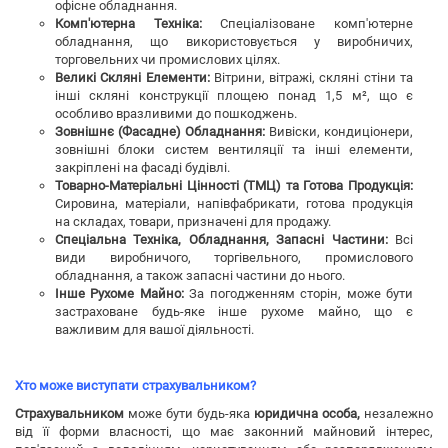
офісне обладнання.
Комп'ютерна Техніка:
Спеціалізоване комп'ютерне
обладнання, що використовується у виробничих,
торговельних чи промислових цілях.
Великі Скляні Елементи:
Вітрини, вітражі, скляні стіни та
інші скляні конструкції площею понад 1,5 м², що є
особливо вразливими до пошкоджень.
Зовнішнє (Фасадне) Обладнання:
Вивіски, кондиціонери,
зовнішні блоки систем вентиляції та інші елементи,
закріплені на фасаді будівлі.
Товарно-Матеріальні Цінності (ТМЦ) та Готова Продукція:
Сировина, матеріали, напівфабрикати, готова продукція
на складах, товари, призначені для продажу.
Спеціальна Техніка, Обладнання, Запасні Частини:
Всі
види виробничого, торгівельного, промислового
обладнання, а також запасні частини до нього.
Інше Рухоме Майно:
За погодженням сторін, може бути
застраховане будь-яке інше рухоме майно, що є
важливим для вашої діяльності.
Хто може виступати страхувальником?
Страхувальником
може бути будь-яка
юридична особа,
незалежно
від її форми власності, що має законний майновий інтерес,