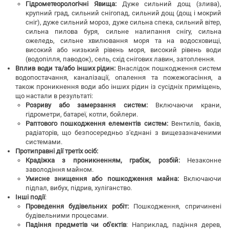
Гідрометеорологічні Явища:
Дуже сильний дощ (злива),
крупний град, сильний снігопад, сильний дощ (дощ і мокрий
сніг), дуже сильний мороз, дуже сильна спека, сильний вітер,
сильна пилова буря, сильне налипання снігу, сильна
ожеледь, сильне хвилювання моря та на водосховищі,
високий або низький рівень моря, високий рівень води
(водопілля, паводок), сель, схід снігових лавин, затоплення.
Вплив води та/або інших рідин:
Внаслідок пошкодження систем
водопостачання, каналізації, опалення та пожежогасіння, а
також проникнення води або інших рідин із сусідніх приміщень,
що настали в результаті:
Розриву або замерзання систем:
Включаючи крани,
гідрометри, батареї, котли, бойлери.
Раптового пошкодження елементів систем:
Вентилів, баків,
радіаторів, що безпосередньо з'єднані з вищезазначеними
системами.
Протиправні дії третіх осіб:
Крадіжка з проникненням, грабіж, розбій:
Незаконне
заволодіння майном.
Умисне знищення або пошкодження майна:
Включаючи
підпал, вибух, підрив, хуліганство.
Інші події
:
Проведення будівельних робіт:
Пошкодження, спричинені
будівельними процесами.
Падіння предметів чи об'єктів
: Наприклад, падіння дерев,