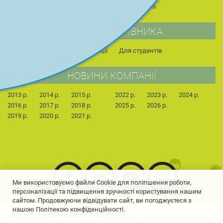
Страхові продукти страхових компаній партнерів
СТОРІНКА КЕРІВНИКА
Сторінка керівника
Публікації
Для студентів
НОВИНИ КОМПАНІЇ
2013 р.
2014 р.
2015 р.
2022 р.
2023 р.
2024 р.
2016 р.
2017 р.
2018 р.
2025 р.
2026 р.
2019 р.
2020 р.
2021 р.
Ми використовуємо файли Cookie для поліпшення роботи,
персоналізації та підвищення зручності користування нашим
сайтом. Продовжуючи відвідувати сайт, ви погоджуєтеся з
нашою Політикою конфіденційності.
п/р UA603220010000026506001090518 в АТ "Універсал банк", м. Київ,