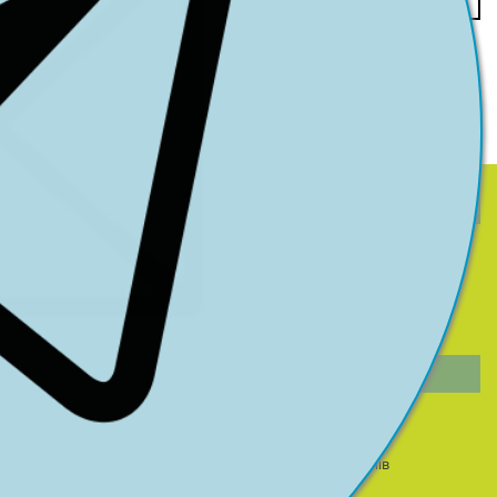
ПРО КОМПАНІЮ
Історія Компанії
Розкриття інформації про страхового посередника
Керівництво
Інформація для акціонерів та стейкхолдерів
Кар'єра у компанії
НА ДОПОМОГУ КЛІЄНТУ
Страхові поняття та терміни
Страхове законодавство
Поради застрахованим
Правила страхування
Політика конфіденційності
Захист прав споживачів
Публічні оферти та страхові продукти (архів)