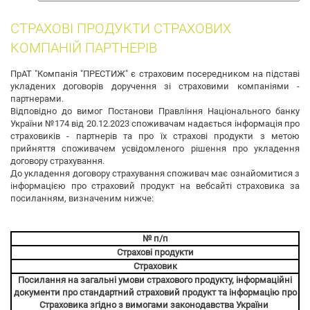
собак
СТРАХОВІ ПРОДУКТИ СТРАХОВИХ
КОМПАНІЙ ПАРТНЕРІВ
ПрАТ "Компанія "ПРЕСТИЖ" є страховим посередником на підставі
укладених договорів доручення зі страховими компаніями -
партнерами.
Відповідно до вимог Постанови Правління Національного банку
України №174 від 20.12.2023 споживачам надається інформація про
страховиків - партнерів та про їх страхові продукти з метою
прийняття споживачем усвідомленого рішення про укладення
договору страхування.
До укладення договору страхування споживач має ознайомитися з
інформацією про страховий продукт на вебсайті страховика за
посиланням, визначеним нижче:
№ п/п
Страхові продукти
Страховик
Посилання на загальні умови страхового продукту, інформаційні
документи про стандартний страховий продукт та інформацію про
Страховика згідно з вимогами законодавства України