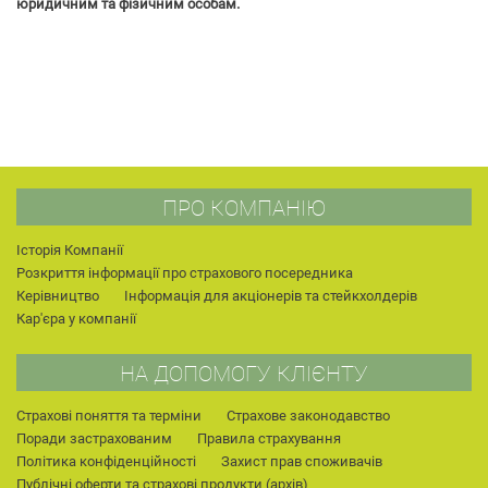
юридичним та фізичним особам.
ПРО КОМПАНІЮ
Історія Компанії
Розкриття інформації про страхового посередника
Керівництво
Інформація для акціонерів та стейкхолдерів
Кар'єра у компанії
НА ДОПОМОГУ КЛІЄНТУ
Страхові поняття та терміни
Страхове законодавство
Поради застрахованим
Правила страхування
Політика конфіденційності
Захист прав споживачів
Публічні оферти та страхові продукти (архів)