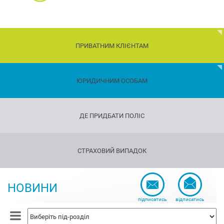
ПРИВАТНИМ КЛІЄНТАМ
Діти
ЮРИДИЧНИМ ОСОБАМ
Транспорт
ДЕ ПРИДБАТИ ПОЛІС
Майно
Страхування
СТРАХОВИЙ ВИПАДОК
подорожуючих
Страхування
зброї
НОВИНИ
Страхування
підписатись
відписатись
життя
та
здоров'я
Страхування