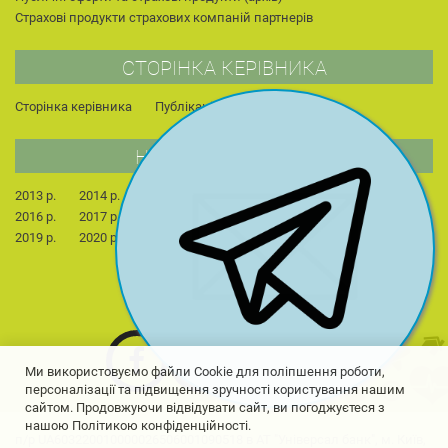
Страхові продукти страхових компаній партнерів
СТОРІНКА КЕРІВНИКА
Сторінка керівника
Публікації
Для студентів
НОВИНИ КОМПАНІЇ
2013 р.
2014 р.
2015 р.
2022 р.
2023 р.
2024 р.
2016 р.
2017 р.
2018 р.
2025 р.
2026 р.
2019 р.
2020 р.
2021 р.
Ми використовуємо файли Cookie для поліпшення роботи,
персоналізації та підвищення зручності користування нашим
сайтом. Продовжуючи відвідувати сайт, ви погоджуєтеся з
нашою Політикою конфіденційності.
п/р UA603220010000026506001090518 в АТ "Універсал банк", м. Київ,