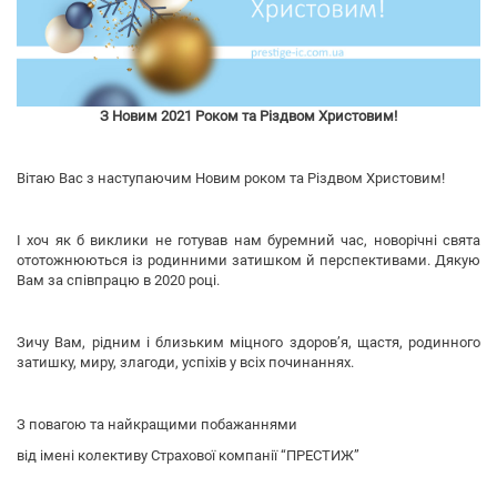
З Новим 2021 Роком та Різдвом Христовим!
Вітаю Вас з наступаючим Новим роком та Різдвом Христовим!
І хоч як б виклики не готував нам буремний час, новорічні свята
ототожнюються із родинними затишком й перспективами. Дякую
Вам за співпрацю в 2020 році.
Зичу Вам, рідним і близьким міцного здоров’я, щастя, родинного
затишку, миру, злагоди, успіхів у всіх починаннях.
З повагою та найкращими побажаннями
від імені колективу Страхової компанії “ПРЕСТИЖ”