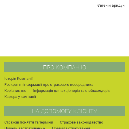
Євгеній Бридун
ПРО КОМПАНІЮ
Історія Компанії
Розкриття інформації про страхового посередника
Керівництво
Інформація для акціонерів та стейкхолдерів
Кар'єра у компанії
НА ДОПОМОГУ КЛІЄНТУ
Страхові поняття та терміни
Страхове законодавство
Поради застрахованим
Правила страхування