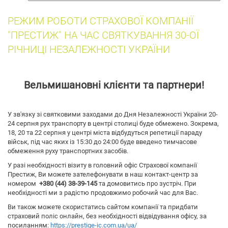
собак
РЕЖИМ РОБОТИ СТРАХОВОЇ КОМПАНІЇ
"ПРЕСТИЖ" НА ЧАС СВЯТКУВАННЯ 30-ОЇ
РІЧНИЦІ НЕЗАЛЕЖНОСТІ УКРАЇНИ
Вельмишановні клієнти та партнери!
У зв'язку зі святковими заходами до Дня Незалежності України 20-
24 серпня рух транспорту в центрі столиці буде обмежено. Зокрема,
18, 20 та 22 серпня у центрі міста відбудуться репетиції параду
військ, під час яких із 15:30 до 24:00 буде введено тимчасове
обмеження руху транспортних засобів.
У разі необхідності візиту в головний офіс Страхової компанії
Престиж, Ви можете зателефонувати в наш контакт-центр за
номером
+380 (44) 38-39-145
та домовитись про зустріч. При
необхідності ми з радістю продовжимо робочий час для Вас.
Ви також можете скористатись сайтом компанії та придбати
страховий поліс онлайн, без необхідності відвідування офісу, за
посиланням:
https://prestige-ic.com.ua/ua/