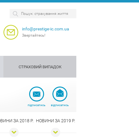
info@prestige-ic.com.ua
Звертайтесь!
СТРАХОВИЙ ВИПАДОК
я
рахова
Страхування
Страхування
антія
собак
персоналу
підписатись
відписатись
ВИНИ ЗА 2018 Р.
НОВИНИ ЗА 2019 Р.