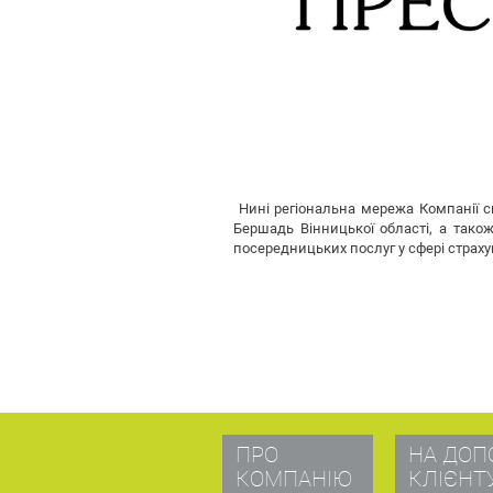
Нині регіональна мережа Компанії скл
Бершадь Вінницької області, а також
посередницьких послуг у сфері страху
ПРО
НА ДОП
КОМПАНІЮ
КЛІЄНТ