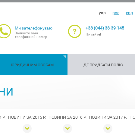
укр
рос
eng
Ми зателефонуємо
+38 (044) 38-39-145
Залиште ваш
Питайте!
телефонний номер
ЮРИДИЧНИМ ОСОБАМ
ДЕ ПРИДБАТИ ПОЛІС
Страхування
Страхування
Страхуванн
Ст
ть
Майно
Транспорт
Вантажі
С/Г ризики
НИ
подорожуючих
зброї
життя та
гар
здоров'я
 Р.
НОВИНИ ЗА 2015 Р.
НОВИНИ ЗА 2016 Р.
НОВИНИ ЗА 2017 Р.
НО