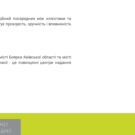
ійний посередник між клієнтами та
є прозорість, зручність і впевненість
сті Боярка Київської області та місті
панії - це повноцінні центри надання
НИ
АНІЇ