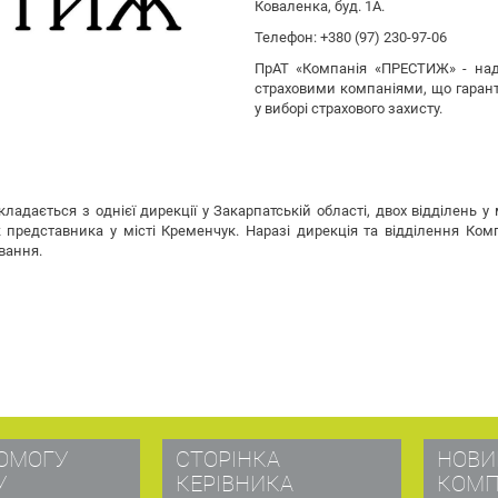
Коваленка, буд. 1А.
Телефон: +380 (97) 230-97-06
ПрАТ «Компанія «ПРЕСТИЖ» - над
страховими компаніями, що гаранту
у виборі страхового захисту.
адається з однієї дирекції у Закарпатській області, двох відділень у мі
 представника у місті Кременчук. Наразі дирекція та відділення Ком
вання.
ОМОГУ
СТОРІНКА
НОВИ
У
КЕРІВНИКА
КОМП