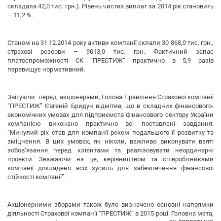
складала 42,0 тис. грн.). Рівень чистих виплат за 2014 рік становить
– 11,2 %.
Станом на 31.12.2014 року активи компанії склали 30 868,0 тис. грн.,
страхові резерви – 9013,0 тис. грн. Фактичний запас
платоспроможності СК “ПРЕСТИЖ” практично в 5,9 разів
перевищує нормативний.
Звітуючи перед акціонерами, Голова Правління Страхової компанії
“ПРЕСТИЖ” Євгеній Бридун відмітив, що в складних фінансового-
економічних умовах для підприємств фінансового сектору України
компанією виконано практично всі поставлені завдання:
“Минулий рік став для компанії роком подальшого її розвитку та
зміцнення. В цих умовах, як ніколи, важливо виконувати взяті
зобов‘язання перед клієнтами та реалізовувати неординарні
проекти. Зважаючи на це, керівництвом та співробітниками
компанії докладено всіх зусиль для забезпечення фінансової
стійкості компанії”.
Акціонерними зборами також було визначено основні напрямки
діяльності Страхової компанії “ПРЕСТИЖ“ в 2015 році. Головна мета,