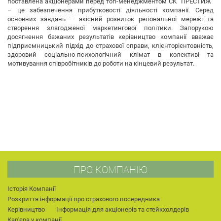
поставлена акціонерами перед топ-менеджментом СК “ПРЕСТИЖ”
– це забезпечення прибутковості діяльності компанії. Серед
основних завдань – якісний розвиток регіональної мережі та
створення злагодженої маркетингової політики. Запорукою
досягнення бажаних результатів керівництво компанії вважає
підприємницький підхід до страхової справи, клієнторієнтовність,
здоровий соціально-психологічний клімат в колективі та
мотивування співробітників до роботи на кінцевий результат.
ПРО КОМПАНІЮ
Історія Компанії
Розкриття інформації про страхового посередника
Керівництво
Інформація для акціонерів та стейкхолдерів
Кар'єра у компанії