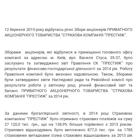
12 березня 2015 року відбулись річні Збори акціонерів ПРИВАТНОГО
АКЦІОНЕРНОГО ТОВАРИСТВА “СТРАХОВА КОМПАНІЯ “ПРЕСТИЖ”.
Зборами акціонерів, які відбулися в приміщенні головного офісу
компанії за адресою м. Київ, вул. Василя Стуса, 35-37, було
заслухано та затверджено звіт Правління СК “ПРЕСТИЖ” про
результати фінансово-господарської діяльності за 2014 рік. Роботу
Правління компанії було визнано задовільною. Також, Зборами
були затверджені звіти Наглядової ради та Ревізійної комісії про
результати роботи у звітному році, річний фінансовий звіт та
баланс ПРИВАТНОГО АКЦІОНЕРНОГО ТОВАРИСТВА “СТРАХОВА
КОМПАНІЯ “ПРЕСТИЖ” за 2014 рік.
За даними бухгалтерської звітності, в 2014 році Страховою
компанією “ПРЕСТИЖ” було отримано страхових платежів на суму
27 120,0 тис. грн., що на 138,9% більше порівняно з 2013 роком.
Страхових відшкодувань було виплачено 877,0 тис. грн. за 1785
страховими випадками (сума страхових відшкодувань за 2013 рік