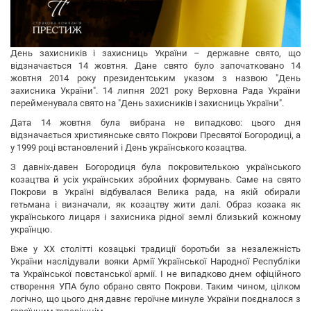
День захисників і захисниць України – державне свято, що
відзначається 14 жовтня. Дане свято було започатковано 14
жовтня 2014 року президентським указом з назвою "День
захисника України". 14 липня 2021 року Верховна Рада України
перейменувала свято на "День захисників і захисниць України".
Дата 14 жовтня була вибрана не випадково: цього дня
відзначається християнське свято Покрови Пресвятої Богородиці, а
у 1999 році встановлений і День українського козацтва.
З давніх-давен Богородиця була покровителькою українського
козацтва й усіх українських збройних формувань. Саме на свято
Покрови в Україні відбувалася Велика рада, на якій обирали
гетьмана і визначали, як козацтву жити далі. Образ козака як
українського лицаря і захисника рідної землі близький кожному
українцю.
Вже у ХХ столітті козацькі традиції боротьби за незалежність
України наслідували вояки Армії Української Народної Республіки
та Української повстанської армії. І не випадково днем офіційного
створення УПА було обрано свято Покрови. Таким чином, цілком
логічно, що цього дня давнє героїчне минуле України поєдналося з