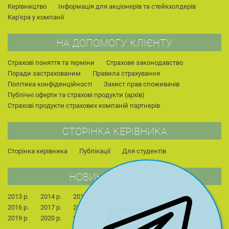
Керівництво
Інформація для акціонерів та стейкхолдерів
Кар'єра у компанії
НА ДОПОМОГУ КЛІЄНТУ
Страхові поняття та терміни
Страхове законодавство
Поради застрахованим
Правила страхування
Політика конфіденційності
Захист прав споживачів
Публічні оферти та страхові продукти (архів)
Страхові продукти страхових компаній партнерів
СТОРІНКА КЕРІВНИКА
Сторінка керівника
Публікації
Для студентів
НОВИНИ КОМПАНІЇ
2013 р.
2014 р.
2015 р.
2022 р.
2023 р.
2024 р.
2016 р.
2017 р.
2018 р.
2025 р.
2026 р.
2019 р.
2020 р.
2021 р.