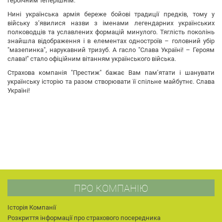
героїчним теперішнім.
Нині українська армія береже бойові традиції предків, тому у
війську з’явилися назви з іменами легендарних українських
полководців та уславлених формацій минулого. Тяглість поколінь
знайшла відображення і в елементах одностроїв – головний убір
"мазепинка", нарукавний тризуб. А гасло "Слава Україні! – Героям
слава!" стало офіційним вітанням українського війська.
Страхова компанія "Престиж" бажає Вам пам’ятати і шанувати
українську історію та разом створювати її спільне майбутнє. Слава
Україні!
ПРО КОМПАНІЮ
Історія Компанії
Розкриття інформації про страхового посередника