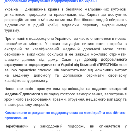
Добровільне страхування подорожуючих по Україні
Україна — дивовижна країна з безліччю мальовничих куточків,
унікальною природою та краєвидами, від Карпат до доступних
рекреаційних зон з м'яким кліматом. Все більше людей обирають
відпочинок у рідній країні, віддаючи перевагу внутрішньому
туризму.
Проте, навіть подорожуючи Україною, ви часто опиняєтеся в нових,
незнайомих місцях. У таких ситуаціях виникнення потреби в
екстреній та кваліфікованій медичній допомозі може стати
серйозним викликом, оскільки її не завжди можливо отримати
швидко далеко від дому. Саме тут
договір добровільного
страхування подорожуючих по Україні від Компанії «ПРЕСТИЖ»
стає
вашою гарантією спокою. Він захистить вас від можливих витрат
на медичну допомогу та допоможе отримати своєчасну
кваліфіковану допомогу.
Наша компанія гарантує вам
організацію та надання екстреної
медичної допомоги
у випадку гострого захворювання, загострення
хронічного захворювання, травми, отруєння, нещасного випадку та
іншого розладу здоров'я.
Комплексне страхування подорожуючих за межі країни постійного
проживання
Перебуваючи у закордонній подорожі, ви опиняєтеся у