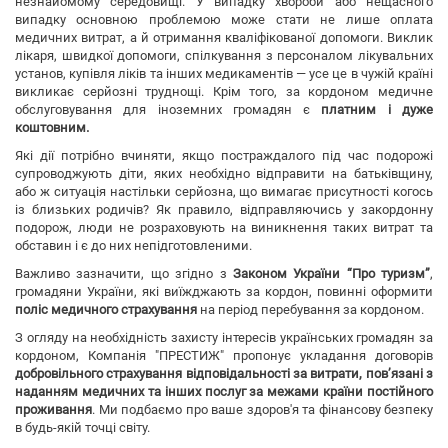
незнайомому середовищі. У випадку хвороби або нещасного
випадку основною проблемою може стати не лише оплата
медичних витрат, а й отримання кваліфікованої допомоги. Виклик
лікаря, швидкої допомоги, спілкування з персоналом лікувальних
установ, купівля ліків та інших медикаментів — усе це в чужій країні
викликає серйозні труднощі. Крім того, за кордоном медичне
обслуговування для іноземних громадян є
платним і дуже
коштовним.
Які дії потрібно вчиняти, якщо постраждалого під час подорожі
супроводжують діти, яких необхідно відправити на батьківщину,
або ж ситуація настільки серйозна, що вимагає присутності когось
із близьких родичів? Як правило, відправляючись у закордонну
подорож, люди не розраховують на виникнення таких витрат та
обставин і є до них непідготовленими.
Важливо зазначити, що згідно з
Законом України “Про туризм”
,
громадяни України, які виїжджають за кордон, повинні оформити
поліс медичного страхування
на період перебування за кордоном.
З огляду на необхідність захисту інтересів українських громадян за
кордоном, Компанія "ПРЕСТИЖ" пропонує укладання договорів
добровільного страхування відповідальності за витрати, пов’язані з
наданням медичних та інших послуг за межами країни постійного
проживання
. Ми подбаємо про ваше здоров'я та фінансову безпеку
в будь-якій точці світу.