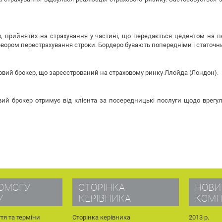
, прийнятих на страхування у частині, що передається цедентом на 
овором перестрахування строки. Бордеро бувають попередніми і статочн
овий брокер, що зареєстрований на страховому ринку Ллойда (Лондон).
вий брокер отримує від клієнта за посередницькі послуги щодо врегу
ОМОГУ
СТОРІНКА
НОВИ
У
КЕРІВНИКА
КОМП
тя та терміни
Сторінка керівника
2013 р.