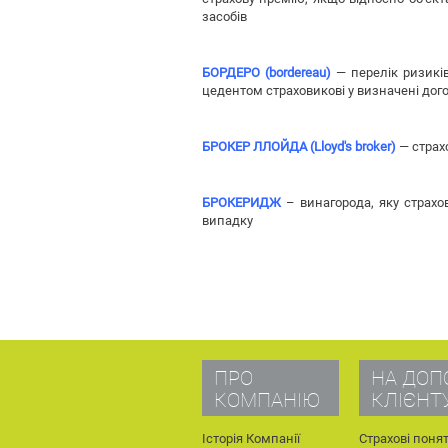
засобів
БОРДЕРО (bordereau)
— перелік ризиків
цедентом страховикові у визначені дог
БРОКЕР ЛЛОЙДА (Lloyd's broker)
— страх
БРОКЕРИДЖ
– винагорода, яку страхо
випадку
ПРО
НА ДОП
КОМПАНІЮ
КЛІЄНТ
Історія Компанії
Страхові понят