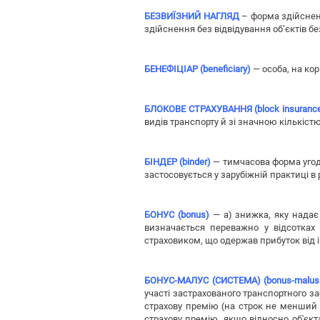
БЕЗВИЇЗНИЙ НАГЛЯД
– форма здійснен
здійснення без відвідування об’єктів б
БЕНЕФІЦІАР (beneficiary)
— особа, на кор
БЛОКОВЕ СТРАХУВАННЯ (block insuranc
видів транспорту й зі значною кількістю
БІНДЕР (binder)
— тимчасова форма угоди
застосовується у зарубіжній практиці 
БОНУС (bonus)
— а) знижка, яку надає 
визначається переважно у відсотках
страховиком, що одержав прибуток від і
БОНУС-МАЛУС (СИСТЕМА) (bonus-malus
участі застрахованого транспортного з
страхову премію (на строк не менший о
страхову премію, якщо відносно об'єкт