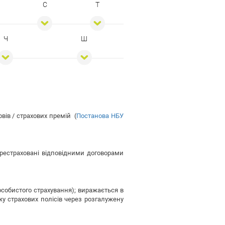
С
Т
Ч
Ш
ів / страхових премій (
Постанова НБУ
ерестраховані відповідними договорами
особистого страхування); виражається в
у страхових полісів через розгалужену