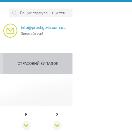
info@prestige-ic.com.ua
Звертайтесь!
СТРАХОВИЙ ВИПАДОК
я
рахова
Страхування
Страхування
И
антія
собак
персоналу
Е
З