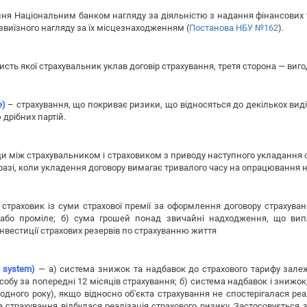
ня Національним банком нагляду за діяльністю з надання фінансових та
езвиїзного нагляду за їх місцезнаходженням (
Постанова НБУ №162
).
исть якої страхувальник уклав договір страхування, третя сторона — виг
e)
– страхування, що покриває ризики, що відносяться до декількох видів
 дрібних партій.
 між страхувальником і страховиком з приводу наступного укладання с
в разі, коли укладення договору вимагає тривалого часу на опрацювання
страховик із суми страхової премії за оформлення договору страхуван
 або проміле; б) сума грошей понад звичайні надходження, що випл
нвестиції страхових резервів по страхуванню життя
 system)
— а) система знижок та надбавок до страхового тарифу залежн
асобу за попередні 12 місяців страхування; б) система надбавок і знижо
дного року), якщо відносно об'єкта страхування не спостерігалася реа
а страхування відбулася реалізація страхового ризику. Застосовується 