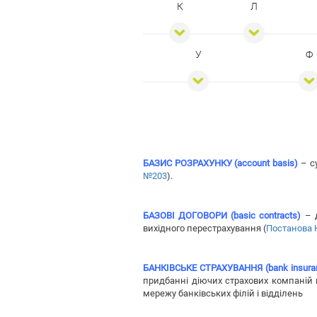
К
Л
У
Ф
БАЗИС РОЗРАХУНКУ (account basis)
– су
№203
).
БАЗОВІ ДОГОВОРИ (basic contracts)
– д
вихідного перестрахування (
Постанова
БАНКІВСЬКЕ СТРАХУВАННЯ (bank insura
придбанні діючих страхових компаній 
мережу банківських філій і відділень