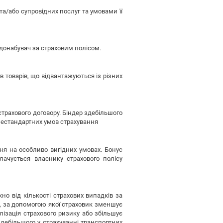
/або супровідних послуг та умовами її
одонабувач за страховим полісом.
 товарів, що відвантажуються із різних
трахового договору. Біндер здебільшого
 нестандартних умов страхування
ня на особливо вигідних умовах. Бонус
ачується власнику страхового полісу
о від кількості страхових випадків за
к, за допомогою якої страховик зменшує
лізація страхового ризику або збільшує
здебільшого у страхуванні транспортних