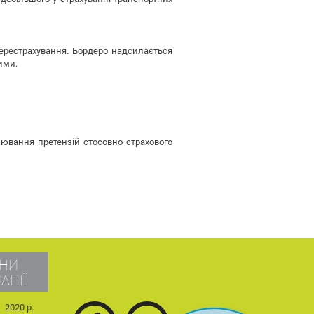
перестрахування. Бордеро надсилається
ими.
лювання претензій стосовно страхового
НИ
АНІЇ
2020 р.