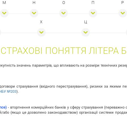
М
Н
О
П
Р
Х
Ц
СТРАХОВІ ПОНЯТТЯ ЛІТЕРА Б
купність значень параметрів, що впливають на розміри технічних резерв
оговори страхування (вхідного перестрахування), ризики за якими п
 НБУ №203
).
nce)
- вторгнення комерційних банків у сферу страхування (переважно 
й/або (якщо це дозволено законодавством) організації системи продаж