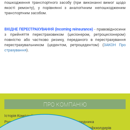
пошкодження транспортного засобу (при виконанні вимог щодо
якості ремонту), у порівнянні з аналогічним непошкодженим
транспортним засобом.
ВХІДНЕ ПЕРЕСТРАХУВАННЯ (incoming reinsurance)
- правовідносини
з прийняття перестраховиком (цесіонером, ретроцесіонером)
повністю або частково ризику, переданого в перестрахування
перестрахувальником (цедентом, ретроцедентом) (
ЗАКОН Про
страхування
).
ПРО КОМПАНІЮ
Історія Компанії
Розкриття інформації про страхового посередника
Керівництво
Інформація для акціонерів та стейкхолдерів