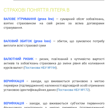
собак
СТРАХОВІ ПОНЯТТЯ ЛІТЕРА В
ВАЛОВЕ УТРИМАННЯ (gross line)
— сумарний обсяг зобов'язань,
взятих страховиком на свій ризик за всіма договорами
страхування.
ВАЛОВИЙ ЗБИТОК (gross loss)
— збиток, що зумовлює потребу
виплати всієї страхової суми
ВАЛЮТНИЙ РИЗИК
– ризик, пов’язаний з чутливістю вартості
активів та зобов’язань страховика до зміни рівня або коливання
курсів валют (
Постанова НБУ №194
).
ВЕРИФІКАЦІЯ
– заходи, що вживаються установою з метою
перевірки (підтвердження) належності відповідній особі отриманих
установою ідентифікаційних даних (
Постанова НБУ №172
).
ВЕРИФІКАЦІЯ
- заходи, що вживаються суб’єктом первинного
фінансового моніторингу з метою перевірки (підтвердження)