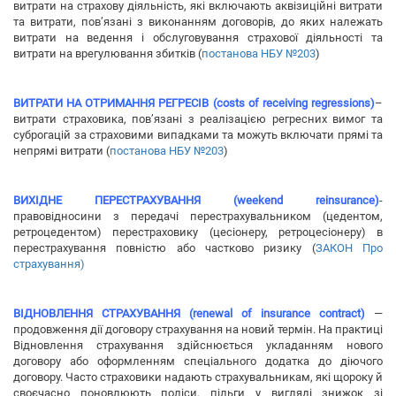
витрати на страхову діяльність, які включають аквізиційні витрати
та витрати, пов’язані з виконанням договорів, до яких належать
витрати на ведення і обслуговування страхової діяльності та
витрати на врегулювання збитків (
постанова НБУ №203
)
ВИТРАТИ НА ОТРИМАННЯ РЕГРЕСІВ (costs of receiving regressions)
–
витрати страховика, пов’язані з реалізацією регресних вимог та
суброгацій за страховими випадками та можуть включати прямі та
непрямі витрати (
постанова НБУ №203
)
ВИХІДНЕ ПЕРЕСТРАХУВАННЯ (weekend reinsurance)
-
правовідносини з передачі перестрахувальником (цедентом,
ретроцедентом) перестраховику (цесіонеру, ретроцесіонеру) в
перестрахування повністю або частково ризику (
ЗАКОН Про
страхування)
ВІДНОВЛЕННЯ СТРАХУВАННЯ (renewal of insurance contract)
—
продовження дії договору страхування на новий термін. На практиці
Відновлення страхування здійснюється укладанням нового
договору або оформленням спеціального додатка до діючого
договору. Часто страховики надають страхувальникам, які щороку й
своєчасно поновлюють поліси, пільги у вигляді знижок зі