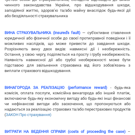
чинного законодавства України, про відшкодування шкоди,
заподіяної життю, здоров’ю та/або майну внаслідок будь-якої дії
або бездіяльності страхувальника
ВИНА СТРАХУВАЛЬНИКА (insured's fault)
— суб'єктивне ставлення
юридичної або фізичної особи до своєї протиправної поведінки і її
можливих наслідків, що може привести до завдання шкоди.
Розрізняють вину двох видів: навмисні дії і необережність.
Остання, у свою чергу, поділяється на просту і грубу необережність.
Наявність навмисної дії або грубої необережності може бути
підставою для звільнення страховика від його зобов'язань з
виплати страхового відшкодування.
ВИНАГОРОДА ЗА РЕАЛІЗАЦІЮ (performance reward)
- будь-яка
комісія, оплата послуги, комісійна винагорода або інший платіж,
включаючи будь-яку економічну вигоду або будь-які інші фінансові
чи нефінансові вигоди або заохочення, що пропонуються або
надаються за реалізацію страхових та/або перестрахових продуктів
(
ЗАКОН Про страхування)
ВИТРАТИ НА ВЕДЕННЯ СПРАВИ (costs of proceeding the case)
–