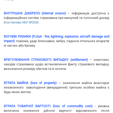
ВНУТРІШНЄ ДЖЕРЕЛО (internal source)
– інформація, доступна з
інформаційних систем страховика про минулий та поточний досвід
(
постанова НБУ №203
)
ВОГНЕВІ РИЗИКИ (FLExA - fire; lightning; explosion; aircraft damage and
impact)
пожежа, удар блискавки, вибух, падіння літальних апаратів
їх частин або багажу.
ВРЕГУЛЮВАННЯ СТРАХОВОГО ВИПАДКУ (settlement)
– комплекс
заходів страховика щодо встановлення факту страхового випадку,
визначення розміру збитків та їх оплати.
ВТРАТА МАЙНА (loss of property)
– зникнення майна внаслідок
незаконного заволодіння (викрадення) третьою особою майна з
будь-якою метою
ВТРАТА ТОВАРНОЇ ВАРТОСТІ (loss of commodity cost)
- умовна
величина зниження дійсної вартості відновленого після