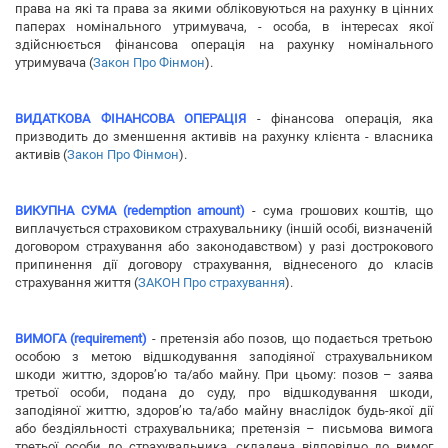
права на які та права за якими обліковуються на рахунку в цінних
паперах номінального утримувача, - особа, в інтересах якої
здійснюється фінансова операція на рахунку номінального
утримувача (
Закон Про Фінмон
).
ВИДАТКОВА ФІНАНСОВА ОПЕРАЦІЯ
- фінансова операція, яка
призводить до зменшення активів на рахунку клієнта - власника
активів (
Закон Про Фінмон
).
ВИКУПНА СУМА (redemption amount)
- сума грошових коштів, що
виплачується страховиком страхувальнику (іншій особі, визначеній
договором страхування або законодавством) у разі дострокового
припинення дії договору страхування, віднесеного до класів
страхування життя (
ЗАКОН Про страхування
).
ВИМОГА (requirement)
- претензія або позов, що подається третьою
особою з метою відшкодування заподіяної страхувальником
шкоди життю, здоров’ю та/або майну. При цьому: позов – заява
третьої особи, подана до суду, про відшкодування шкоди,
заподіяної життю, здоров’ю та/або майну внаслідок будь-якої дії
або бездіяльності страхувальника; претензія – письмова вимога
третьої особи до страхувальника, складена відповідно до вимог