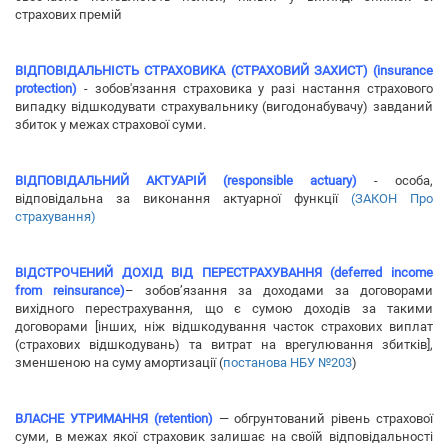
страхових премій
ВІДПОВІДАЛЬНІСТЬ СТРАХОВИКА (СТРАХОВИЙ ЗАХИСТ) (insurance
protection)
- зобов'язання страховика у разі настання страхового
випадку відшкодувати страхувальнику (вигодонабувачу) завданий
збиток у межах страхової суми.
ВІДПОВІДАЛЬНИЙ АКТУАРІЙ (responsible actuary)
- особа,
відповідальна за виконання актуарної функції
(ЗАКОН Про
страхування)
ВІДСТРОЧЕНИЙ ДОХІД ВІД ПЕРЕСТРАХУВАННЯ (deferred income
from reinsurance)
– зобов’язання за доходами за договорами
вихідного перестрахування, що є сумою доходів за такими
договорами [інших, ніж відшкодування часток страхових виплат
(страхових відшкодувань) та витрат на врегулювання збитків],
зменшеною на суму амортизації (
постанова НБУ №203
)
ВЛАСНЕ УТРИМАННЯ (retention)
— обгрунтований рівень страхової
суми, в межах якої страховик залишає на своїй відповідальності