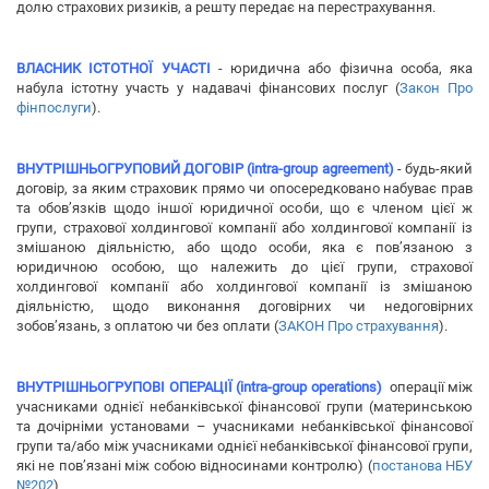
долю страхових ризиків, а решту передає на перестрахування.
ВЛАСНИК ІСТОТНОЇ УЧАСТІ
- юридична або фізична особа, яка
набула істотну участь у надавачі фінансових послуг (
Закон Про
фінпослуги
).
ВНУТРІШНЬОГРУПОВИЙ ДОГОВІР (intra-group agreement)
- будь-який
договір, за яким страховик прямо чи опосередковано набуває прав
та обов’язків щодо іншої юридичної особи, що є членом цієї ж
групи, страхової холдингової компанії або холдингової компанії із
змішаною діяльністю, або щодо особи, яка є пов’язаною з
юридичною особою, що належить до цієї групи, страхової
холдингової компанії або холдингової компанії із змішаною
діяльністю, щодо виконання договірних чи недоговірних
зобов’язань, з оплатою чи без оплати (
ЗАКОН Про страхування
).
ВНУТРІШНЬОГРУПОВІ ОПЕРАЦІЇ (intra-group operations)
операції між
учасниками однієї небанківської фінансової групи (материнською
та дочірніми установами – учасниками небанківської фінансової
групи та/або між учасниками однієї небанківської фінансової групи,
які не пов’язані між собою відносинами контролю) (
постанова НБУ
№202
)