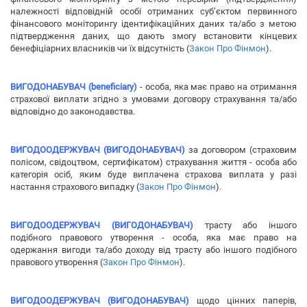
належності відповідній особі отриманих суб’єктом первинного
фінансового моніторингу ідентифікаційних даних та/або з метою
підтвердження даних, що дають змогу встановити кінцевих
бенефіціарних власників чи їх відсутність (
Закон Про Фінмон
).
ВИГОДОНАБУВАЧ (beneficiary)
- особа, яка має право на отримання
страхової виплати згідно з умовами договору страхування та/або
відповідно до законодавства.
ВИГОДООДЕРЖУВАЧ (ВИГОДОНАБУВАЧ)
за договором (страховим
полісом, свідоцтвом, сертифікатом) страхування життя - особа або
категорія осіб, яким буде виплачена страхова виплата у разі
настання страхового випадку (
Закон Про Фінмон
).
В
ИГОДООДЕРЖУВАЧ (ВИГОДОНАБУВАЧ)
трасту або іншого
подібного правового утворення - особа, яка має право на
одержання вигоди та/або доходу від трасту або іншого подібного
правового утворення (
Закон Про Фінмон
).
ВИГОДООДЕРЖУВАЧ (ВИГОДОНАБУВАЧ)
щодо цінних паперів,