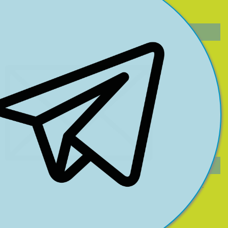
Кар'єра у компанії
НА ДОПОМОГУ КЛІЄНТУ
Страхові поняття та терміни
Страхове законодавство
Поради застрахованим
Правила страхування
Політика конфіденційності
Захист прав споживачів
Публічні оферти та страхові продукти (архів)
Страхові продукти страхових компаній партнерів
СТОРІНКА КЕРІВНИКА
Сторінка керівника
Публікації
Для студентів
НОВИНИ КОМПАНІЇ
2013 р.
2014 р.
2015 р.
2022 р.
2023 р.
2024 р.
2016 р.
2017 р.
2018 р.
2025 р.
2026 р.
2019 р.
2020 р.
2021 р.